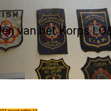
 (2)
Foto Album
2018
r se
2017
den van het Korps LO
2016
lag
en
2015
ter
2014
 (1)
2026
oog
en
sie
hnin
 Ad
)
977-maart
editie 12