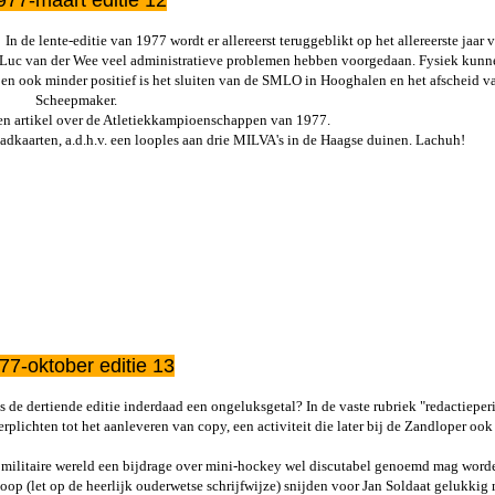
2026
In de lente-editie van 1977 wordt er allereerst teruggeblikt op het allereerste jaar 
r Luc van der Wee veel administratieve problemen hebben voorgedaan. Fysiek kunne
en ook minder positief is het sluiten van de SMLO in Hooghalen en het afscheid v
 KMA
Scheepmaker.
een artikel over de Atletiekkampioenschappen van 1977.
adkaarten, a.d.h.v. een looples aan drie MILVA's in de Haagse duinen. Lachuh!
 Ad
mans
uben
eulen
77-oktober editie 13
bal
n
 de dertiende editie inderdaad een ongeluksgetal? In de vaste rubriek "redactieper
erplichten tot het aanleveren van copy, een activiteit die later bij de Zandloper ook 
arien
 militaire wereld een bijdrage over mini-hockey wel discutabel genoemd mag word
Ridder
oop (let op de heerlijk ouderwetse schrijfwijze) snijden voor Jan Soldaat gelukkig