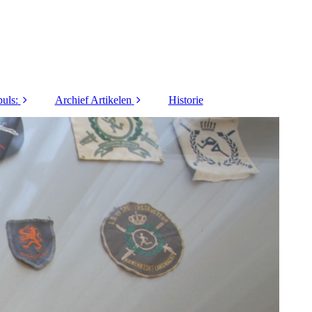
uls:
Archief Artikelen
Historie
1973
40 jaar LO&Sport
1974
5 Vragen / Interviews
1975
Activiteiten
1976
Columns / series
1977
Commanders Coin
1978
Innovatie / Informatie
1979
Lief en Leed
1980