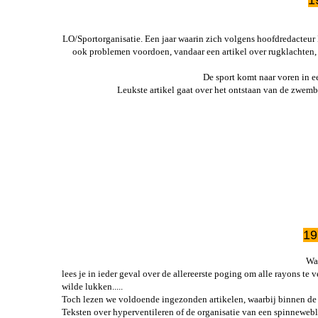
Korpsdiner 
LO/Sportorganisatie. Een jaar waarin zich volgens hoofdredacteu
ook problemen voordoen, vandaar een artikel over rugklachten, 
Bullenparade
2026
De sport komt naar voren in 
Leukste artikel gaat over het ontstaan van de zwemb
In Memoriam
Stuurop
Peter Crooy
FLO
Interview R
Driever
FIBO beurs K
19
Beachvolley
Officiere
Was
lees je in ieder geval over de allereerste poging om alle rayons te v
Korpsoudste M
wilde lukken.....
Toch lezen we voldoende ingezonden artikelen, waarbij binnen de
Robinocop de 
Teksten over hyperventileren of de organisatie van een spinnewebl