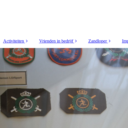
Activiteiten
Vrienden in bedrijf
Zandloper
Imp
 (4)
Golfdag 2026
Supporters
2026
wen
Helm van Limburg
Vrienden in bedrijf
2025
rd
2026
2024
ploma
Helm van Limburg
2026 verslag
2023
 (3)
Korpsdag 2026
2022
Andre
Motortocht 2026
2021
r
Tourspel 2026
2020
den
WK poule 2026
2019