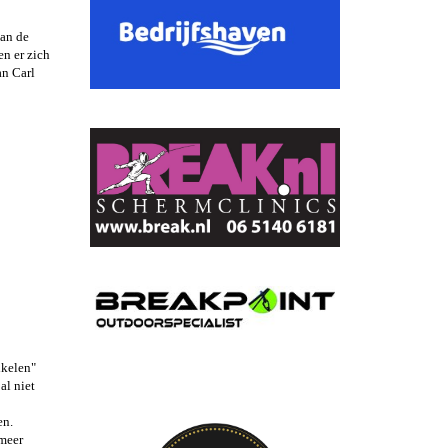
van de
n er zich
an Carl
ikelen"
al niet
en.
 meer