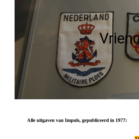
Kritieke taken
MS&C Sempe
Movens
Vrien
Rutger vers
Styrkeprøv
Interview Pe
Diemer
Kritieke taken
TWOH Zomer 
Rutger prol
Styrkeprøv
Trainingsmis
Alle uitgaven van Impuls, gepubliceerd in 1977:
EUMAM in Le
In Memoriam
Stuurop (2
1