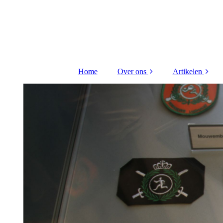
Home
Over ons
Artikelen
Bestuur Stichting
Kritieke taken
Contact
Hiba Litou
gerenovee
Redactieraad
VTO 2026 Di
uitreiking
Vriend worden ?
Kritieke taken
FLO receptie 
Wijnberge
Scheep gou
medaille