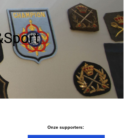
Uitzendingen
1981
Verhalen vd
1982
werkvloer
&Sport
Wedstrijdverslagen
Onze supporters: