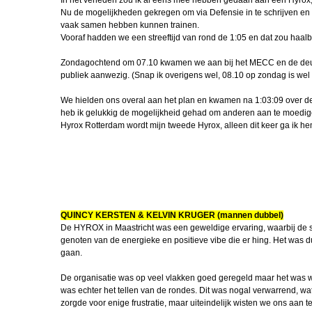
In het verleden zou ik al eens mee hebben gedaan aan een Hyrox, m
Nu de mogelijkheden gekregen om via Defensie in te schrijven en 
Periodiseren, d
vaak samen hebben kunnen trainen.
Vooraf hadden we een streeftijd van rond de 1:05 en dat zou haalb
Gertjan de Br
FLO
Zondagochtend om 07.10 kwamen we aan bij het MECC en de deure
publiek aanwezig. (Snap ik overigens wel, 08.10 op zondag is wel 
VTO Offn 2
We hielden ons overal aan het plan en kwamen na 1:03:09 over de
Oefenmars Ha
heb ik gelukkig de mogelijkheid gehad om anderen aan te moedi
Schaft
Hyrox Rotterdam wordt mijn tweede Hyrox, alleen dit keer ga ik h
Miguel in Pole
Periodiseren, d
Rinaldo 1
FLO Robert Wa
Rinaldo 2
QUINCY KERSTEN & KELVIN KRUGER (mannen dubbel)
Voorgesteld: S
De HYROX in Maastricht was een geweldige ervaring, waarbij de s
van Weeld
genoten van de energieke en positieve vibe die er hing. Het was du
gaan.
Draagspeld va
Legpennin
De organisatie was op veel vlakken goed geregeld maar het was we
was echter het tellen van de rondes. Dit was nogal verwarrend, wat
IBT trainer 
zorgde voor enige frustratie, maar uiteindelijk wisten we ons aan t