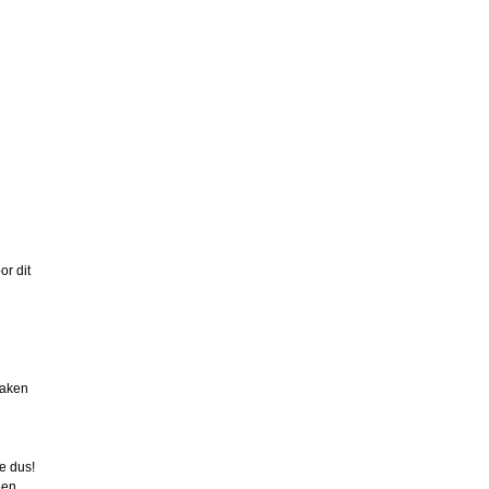
or dit
maken
e dus!
een