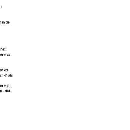
en
m in de
 het
eer was
men we
ank!” als
r valt
n - dat