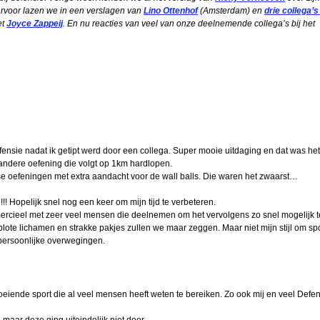
aarvoor lazen we in een verslagen van
Lino Ottenhof
(Amsterdam) en
drie collega’s
et
Joyce Zappeij
. En nu reacties van veel van onze deelnemende collega’s bij het
2026
 KMA
 Ad
mans
nsie nadat ik getipt werd door een collega. Super mooie uitdaging en dat was het
 andere oefening die volgt op 1km hardlopen.
uben
 oefeningen met extra aandacht voor de wall balls. Die waren het zwaarst…
!! Hopelijk snel nog een keer om mijn tijd te verbeteren.
eulen
rcieel met zeer veel mensen die deelnemen om het vervolgens zo snel mogelijk t
lote lichamen en strakke pakjes zullen we maar zeggen. Maar niet mijn stijl om spo
bal
n persoonlijke overwegingen.
n
arien
eiende sport die al veel mensen heeft weten te bereiken. Zo ook mij en veel Defen
Ridder