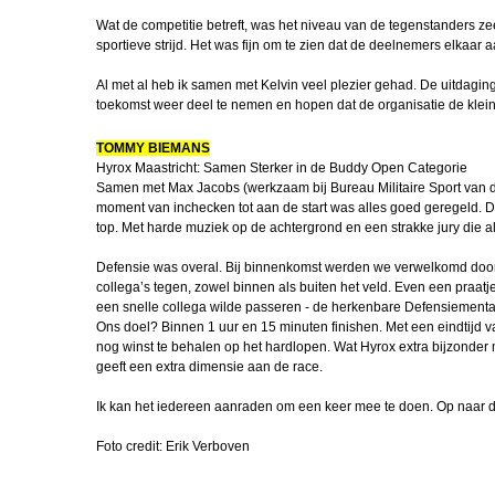
Curaçao
Wat de competitie betreft, was het niveau van de tegenstanders z
Korpsstatus, h
sportieve strijd. Het was fijn om te zien dat de deelnemers elkaa
verder
Al met al heb ik samen met Kelvin veel plezier gehad. De uitdagin
toekomst weer deel te nemen en hopen dat de organisatie de klei
Nationale
Weerbaarheidst
Bas Borrem
TOMMY BIEMANS
Hyrox Maastricht: Samen Sterker in de Buddy Open Categorie
Samen met Max Jacobs (werkzaam bij Bureau Militaire Sport van d
NWT Tobie 
moment van inchecken tot aan de start was alles goed geregeld. 
Berkel
top. Met harde muziek op de achtergrond en een strakke jury die all
In Memori
Defensie was overal. Bij binnenkomst werden we verwelkomd door m
Meindert Spoe
collega’s tegen, zowel binnen als buiten het veld. Even een praatje
een snelle collega wilde passeren - de herkenbare Defensiementali
Herinneringen
Ons doel? Binnen 1 uur en 15 minuten finishen. Met een eindtijd 
William Frie
nog winst te behalen op het hardlopen. Wat Hyrox extra bijzonder 
geeft een extra dimensie aan de race.
Nieuwe redac
Raimond vd 
Ik kan het iedereen aanraden om een keer mee te doen. Op naar 
Human Perfor
Foto credit: Erik Verboven
Team (1)