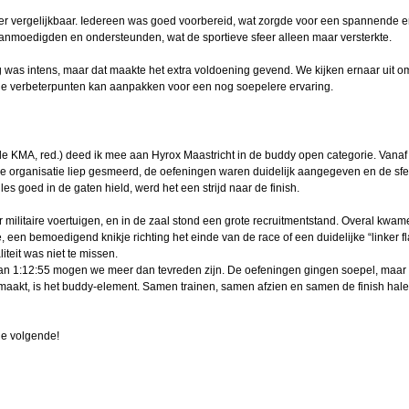
eer vergelijkbaar. Iedereen was goed voorbereid, wat zorgde voor een spannende 
oe nu
r aanmoedigden en ondersteunden, wat de sportieve sfeer alleen maar versterkte.
g was intens, maar dat maakte het extra voldoening gevend. We kijken ernaar uit o
ne verbeterpunten kan aanpakken voor een nog soepelere ervaring.
rainer
an
e KMA, red.) deed ik mee aan Hyrox Maastricht in de buddy open categorie. Vanaf
van
De organisatie liep gesmeerd, de oefeningen waren duidelijk aangegeven en de sf
es goed in de gaten hield, werd het een strijd naar de finish.
am
ilitaire voertuigen, en in de zaal stond een grote recruitmentstand. Overal kwa
lstra
, een bemoedigend knikje richting het einde van de race of een duidelijke “linker fl
teit was niet te missen.
 aan
van 1:12:55 mogen we meer dan tevreden zijn. De oefeningen gingen soepel, maar e
ling
maakt, is het buddy-element. Samen trainen, samen afzien en samen de finish hale
teur
Boom
de volgende!
mance