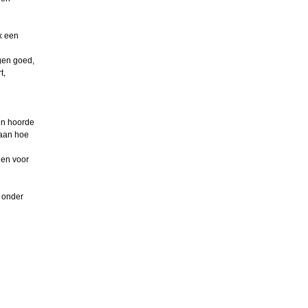
k een
gen goed,
t,
 en hoorde
 aan hoe
 en voor
f onder