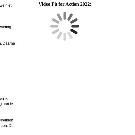
Video Fit for Action 2022:
we niet
 weinig
n. Daarna
n ik,
g aan te
ikelblok
open. Dit