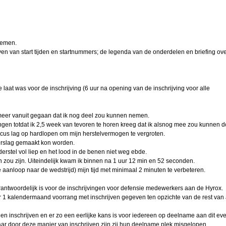
025
çao:
cher
nemen.
gt JC
ven van start tijden en startnummers; de legenda van de onderdelen en briefing ove
js
len
 laat was voor de inschrijving (6 uur na opening van de inschrijving voor alle
sman
meer vanuit gegaan dat ik nog deel zou kunnen nemen.
apie
gen totdat ik 2,5 week van tevoren te horen kreeg dat ik alsnog mee zou kunnen d
ocus lag op hardlopen om mijn herstelvermogen te vergroten.
terslag gemaakt kon worden.
rstel vol liep en het lood in de benen niet weg ebde.
n zou zijn. Uiteindelijk kwam ik binnen na 1 uur 12 min en 52 seconden.
Arjan
 aanloop naar de wedstrijd) mijn tijd met minimaal 2 minuten te verbeteren.
rantwoordelijk is voor de inschrijvingen voor defensie medewerkers aan de Hyrox.
ink
 1 kalendermaand voorrang met inschrijven gegeven ten opzichte van de rest van 
lle
unnen inschrijven en er zo een eerlijke kans is voor iedereen op deelname aan dit e
ar door deze manier van inschrijven zijn zij hun deelname plek misgelopen.