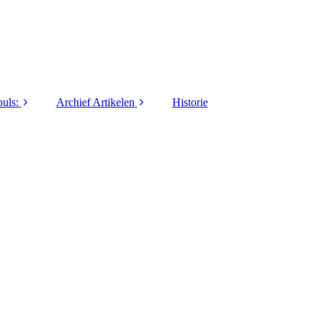
uls:
Archief Artikelen
Historie
1973
40 jaar LO&Sport
1974
5 Vragen / Interviews
1975
Activiteiten
1976
Columns / series
1977
Commanders Coin
1978
Innovatie / Informatie
1979
Lief en Leed
1980