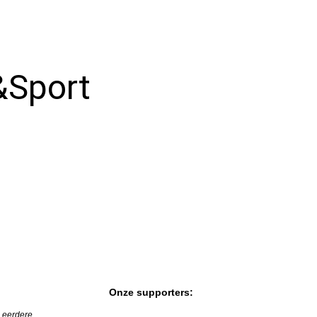
Uitzendingen
1981
Verhalen vd
1982
werkvloer
&Sport
Wedstrijdverslagen
Onze supporters:
n eerdere