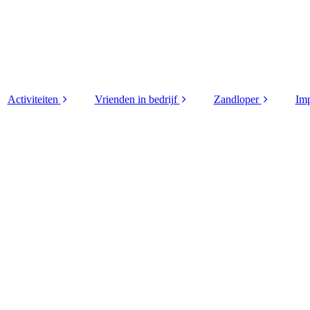
Activiteiten
Vrienden in bedrijf
Zandloper
Imp
 (4)
Golfdag 2026
Supporters
2026
wen
Helm van Limburg
Vrienden in bedrijf
2025
rd
2026
2024
ploma
Helm van Limburg
2026 verslag
2023
 (3)
Korpsdag 2026
2022
Andre
Motortocht 2026
2021
r
Tourspel 2026
2020
den
WK poule 2026
2019