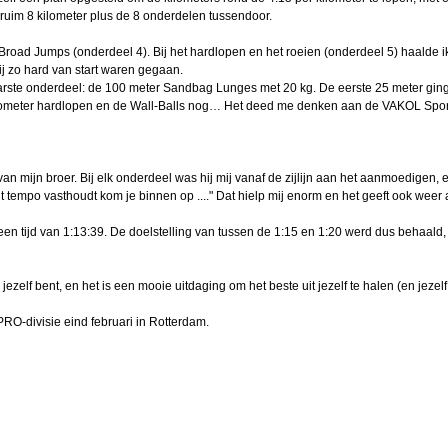
g ruim 8 kilometer plus de 8 onderdelen tussendoor.
Broad Jumps (onderdeel 4). Bij het hardlopen en het roeien (onderdeel 5) haalde i
j zo hard van start waren gegaan.
arste onderdeel: de 100 meter Sandbag Lunges met 20 kg. De eerste 25 meter gin
kilometer hardlopen en de Wall-Balls nog… Het deed me denken aan de VAKOL Spor
n mijn broer. Bij elk onderdeel was hij mij vanaf de zijlijn aan het aanmoedigen,
 dit tempo vasthoudt kom je binnen op ...." Dat hielp mij enorm en het geeft ook weer
 een tijd van 1:13:39. De doelstelling van tussen de 1:15 en 1:20 werd dus behaald,
ezelf bent, en het is een mooie uitdaging om het beste uit jezelf te halen (en jezel
RO-divisie eind februari in Rotterdam.