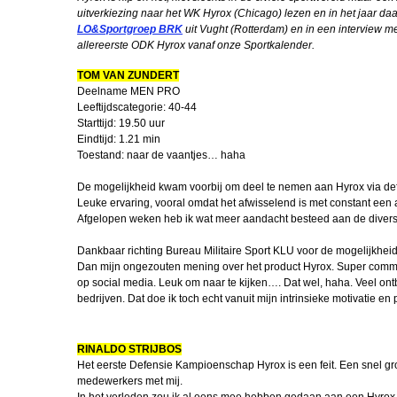
uitverkiezing naar het WK Hyrox (Chicago) lezen en in het jaar d
LO&Sportgroep BRK
uit Vught (Rotterdam) en in een interview m
Korpsdiner 
allereerste ODK Hyrox vanaf onze Sportkalender.
Bullenparade
TOM VAN ZUNDERT
2026
Deelname MEN PRO
Leeftijdscategorie: 40-44
In Memoriam
Starttijd: 19.50 uur
Stuurop
Eindtijd: 1.21 min
Toestand: naar de vaantjes… haha
Peter Crooy
FLO
De mogelijkheid kwam voorbij om deel te nemen aan Hyrox via defe
Leuke ervaring, vooral omdat het afwisselend is met constant een
Interview R
Afgelopen weken heb ik wat meer aandacht besteed aan de diverse
Driever
Dankbaar richting Bureau Militaire Sport KLU voor de mogelijkheid!
FIBO beurs K
Dan mijn ongezouten mening over het product Hyrox. Super comme
op social media. Leuk om naar te kijken…. Dat wel, haha. Veel ontb
Beachvolley
bedrijven. Dat doe ik toch echt vanuit mijn intrinsieke motivatie e
Officiere
Korpsoudste M
RINALDO STRIJBOS
Het eerste Defensie Kampioenschap Hyrox is een feit. Een snel gro
Robinocop de 
medewerkers met mij.