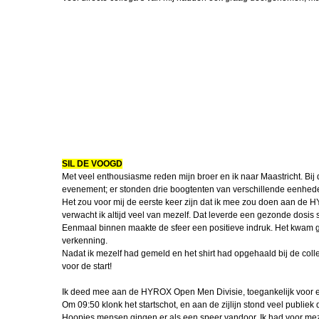
SIL DE VOOGD
Met veel enthousiasme reden mijn broer en ik naar Maastricht. Bij
evenement; er stonden drie boogtenten van verschillende eenhede
Het zou voor mij de eerste keer zijn dat ik mee zou doen aan de H
verwacht ik altijd veel van mezelf. Dat leverde een gezonde dosis
Eenmaal binnen maakte de sfeer een positieve indruk. Het kwam go
verkenning.
Nadat ik mezelf had gemeld en het shirt had opgehaald bij de coll
voor de start!
Ik deed mee aan de HYROX Open Men Divisie, toegankelijk voor elk
Om 09:50 klonk het startschot, en aan de zijlijn stond veel publi
Hoopjes mensen gingen er als een speer vandoor. Ik had voor meze