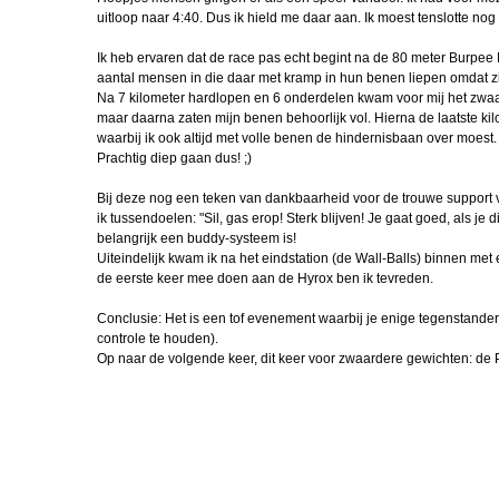
uitloop naar 4:40. Dus ik hield me daar aan. Ik moest tenslotte no
Ik heb ervaren dat de race pas echt begint na de 80 meter Burpee 
aantal mensen in die daar met kramp in hun benen liepen omdat zi
Na 7 kilometer hardlopen en 6 onderdelen kwam voor mij het zwa
maar daarna zaten mijn benen behoorlijk vol. Hierna de laatste 
waarbij ik ook altijd met volle benen de hindernisbaan over moest.
Prachtig diep gaan dus! ;)
Bij deze nog een teken van dankbaarheid voor de trouwe support va
ik tussendoelen: "Sil, gas erop! Sterk blijven! Je gaat goed, als je
belangrijk een buddy-systeem is!
Uiteindelijk kwam ik na het eindstation (de Wall-Balls) binnen met
de eerste keer mee doen aan de Hyrox ben ik tevreden.
Conclusie: Het is een tof evenement waarbij je enige tegenstander j
controle te houden).
Op naar de volgende keer, dit keer voor zwaardere gewichten: de P
Sil 3a
Sil 2