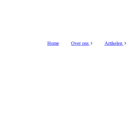
Home
Over ons
Artikelen
Bestuur Stichting
Kritieke taken
Contact
Hiba Litou
gerenovee
Redactieraad
VTO 2026 Di
uitreiking
Vriend worden ?
Kritieke taken
FLO receptie 
Wijnberge
Scheep gou
medaille