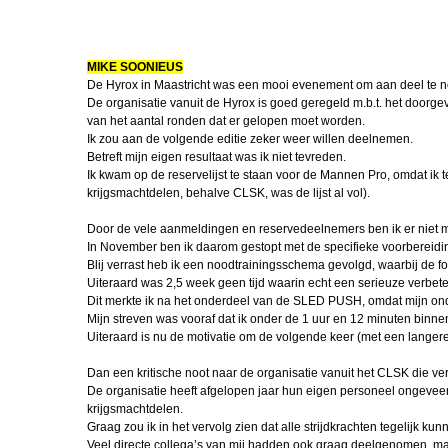
VTO Sgt 2
Tommy 1
RVS in Cura
Tommy 2
Carribean Poa
MIKE SOONIEUS
De Hyrox in Maastricht was een mooi evenement om aan deel te 
Michel ontvan
De organisatie vanuit de Hyrox is goed geregeld m.b.t. het doorge
Maassenpri
van het aantal ronden dat er gelopen moet worden.
Ik zou aan de volgende editie zeker weer willen deelnemen.
Miguel in Po
Betreft mijn eigen resultaat was ik niet tevreden.
Ik kwam op de reservelijst te staan voor de Mannen Pro, omdat ik te
Athena Land
krijgsmachtdelen, behalve CLSK, was de lijst al vol).
IJsland
Door de vele aanmeldingen en reservedeelnemers ben ik er niet 
Hot cold ther
In November ben ik daarom gestopt met de specifieke voorbereidin
Blij verrast heb ik een noodtrainingsschema gevolgd, waarbij de f
Uiteraard was 2,5 week geen tijd waarin echt een serieuze verbe
Top 2025
Dit merkte ik na het onderdeel van de SLED PUSH, omdat mijn onde
Mijn streven was vooraf dat ik onder de 1 uur en 12 minuten binne
Kerstcolumn 
Uiteraard is nu de motivatie om de volgende keer (met een langere
Kreeft
Dan een kritische noot naar de organisatie vanuit het CLSK die ve
Ruud Lenfer
De organisatie heeft afgelopen jaar hun eigen personeel ongeveer
gouden medai
krijgsmachtdelen.
Graag zou ik in het vervolg zien dat alle strijdkrachten tegelijk k
Veel directe collega’s van mij hadden ook graag deelgenomen, ma