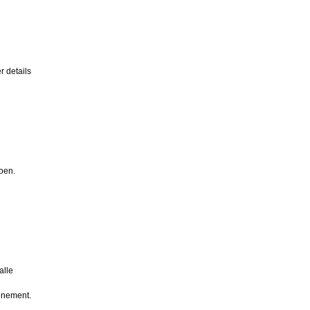
r details
oen.
alle
venement.