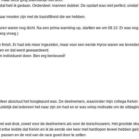
aar deze ging uiteindelijk niet door.
dat heb ik gedaan. Onderdeel: mannen dubbel. De opstart was niet perfect, omdat 
eel 2
aar moeten zijn met de basisfitheid die we hebben.
ouwer
n waren nog dicht. Na een prima warming-up, startten we om 08.10. Er was nog
erg vroeg.)
026
 finish. Er had iets meer ingezeten, maar voor een eerste Hyrox waren we tevrede
nnie
gen en dat werd gewaardeerd.
em individueel doen. Ben erg benieuwd!
n (2)
eel 1
nders
tefan
feer absoluut het hoogtepunt was. De deelnemers, waaronder mijn collega Kelvin e
en
idelijk dat iedereen het naar zijn zin had en er was volop motivatie om de uitdagin
n de
g
l wat druk, zowel voor de deelnemers als voor de toeschouwers. Het grootste stru
 ertoe leidde dat Kelvin en ik de eerste vier keer met hardlopen teveel hebben gel
in
e passen en de rest van de race goed door te zetten.