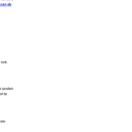
 van de
 ook.
e posten
rt te
sie-