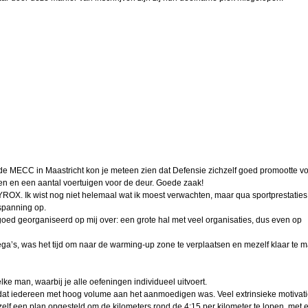
 de MECC in Maastricht kon je meteen zien dat Defensie zichzelf goed promootte vo
n en een aantal voertuigen voor de deur. Goede zaak!
YROX. Ik wist nog niet helemaal wat ik moest verwachten, maar qua sportprestaties
 spanning op.
ed georganiseerd op mij over: een grote hal met veel organisaties, dus even op
ega’s, was het tijd om naar de warming-up zone te verplaatsen en mezelf klaar te 
e man, waarbij je alle oefeningen individueel uitvoert.
ek dat iedereen met hoog volume aan het aanmoedigen was. Veel extrinsieke motivati
lf een plan opgesteld om de kilometers rond de 4:15 per kilometer te lopen, met 