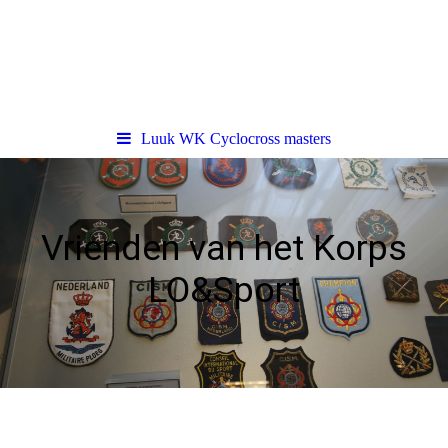
Luuk WK Cyclocross masters
Vrienden van het Korps
LO&Sport