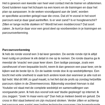
Het is gewoon een kwestie van heel veel contact met de trainer en afstemmen.
Goed luisteren naar het lichaam na een koers en de trainingen en daar het
plan op aanpassen. In de weken voorafgaand aan de 'piek', worden
er specifieke accenten gelegd naar die cross. Dat zit 'm vooral in het soort
parcours wat je daar gaat aantreffen. Is er veel zand? Is er hoogteverschil?
Zitten er lange rechte stukken in? Wordt het een moddercross? Dat soort
zaken. Je kunt je daar voor een groot deel op voorbereiden in je trainingen en
parcoursverkenning.
Parcoursverkenning
Ik heb de ronde vooraf een 3-tal keer gereden. De eerste ronde rijd ik altijd
heel rustig en probeer ik elk detail in me op te nemen. De ronde daarna ga ik
meestal de 'snacks' een paar keer doen. Een lastige passage, zoals een
zandheuvel of een bepaalde bocht, neem ik dan gewoon een paar keer, om te
kijken wat de beste lijn is. En de laatste ronde doe ik op wedstrijdtempo. Een
bocht met volle snelheid is vaak toch andere koek dan wanneer je alle rust en
tijd hebt. Wat dit WK zo gaaf maakt, is het feit dat de profs op zondag hetzelfde
parcours rijden in de Zilvermeercross. Bijkomstig voordeel hiervan is dat
Youtube vol staat met de complete wedstrijd en samenvattingen van
voorgaande jaren. Ik heb dus vooraf ook wat 'studie gepleegd' op internet. Ik
zou zeggen: "zoek 'm maar eens op!" Dan heb je meteen beeld en geluid. De
cross in Mol staat bekend om zijn mulzand stroken. Verder zitten er achterop
het parcours een aantal zeer lastige technische passages (zie bovenstaande