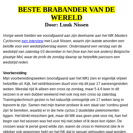
BESTE BRABANDER VAN DE
WERELD
Door: Luuk Nissen
Vorige week hielden we voorafgaand aan zijn deelname aan het WK Masters
Cyclocross
een interview
met Luuk Nissen, waarin zijn laatste woorden een
belofte voor een wedstrijdverslag waren. Onderstaand een verslag van de
wedstrijd van zaterdag 03 december in het (hoe kan het ook anders) Belgische
plaatsje Mol, waar de profs de zondag daarop op hetzelfde parcours een
wedstrijd reden.
Voorbereiding
Mijn voorbereidingsweken (voorafgaand aan het WK) zien er eigenlijk vrijwel
hetzelfde uit. Kijk, het veldritseizoen duurt voor mij dit jaar 17 aaneengesloten
weken. Meestal rijd ik alleen een cross op zondag, maar 5 á 6 keer in dit
seizoen is er een dubbel weekend met ook nog een cross op zaterdag.
Trainingstechnisch gezien is het natuurlijk onmogelijk om 17 weken lang in
topvorm te zijn. Samen met mijn trainer probeer ik een staat van 'continu goed
zijn' te bereiken, waarbij er in die hele cyclus 2 duidelijke piekmomenten
liggen. Het klinkt misschien gek, maar dit WK was geen piek voor mij. Aan het
begin van het seizoen was het voor mij niet zeker of ik deze kon rijden. De
crossen waar ik persé goed wilde zijn, waren de cross in Helmond (die ik in
oktober ook gewonnen heb) en het NK dat in januari gehouden gaat worden.