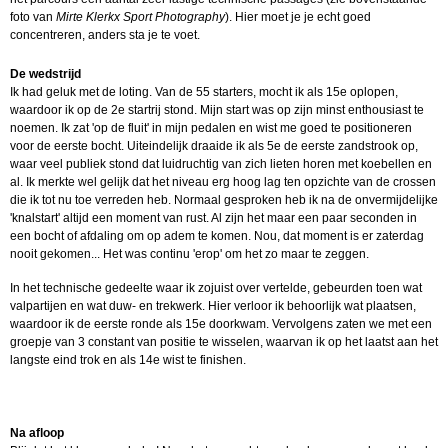
foto van
Mirte Klerkx Sport Photography
). Hier moet je je echt goed
concentreren, anders sta je te voet.
De wedstrijd
Ik had geluk met de loting. Van de 55 starters, mocht ik als 15e oplopen,
waardoor ik op de 2e startrij stond. Mijn start was op zijn minst enthousiast te
noemen. Ik zat 'op de fluit' in mijn pedalen en wist me goed te positioneren
voor de eerste bocht. Uiteindelijk draaide ik als 5e de eerste zandstrook op,
waar veel publiek stond dat luidruchtig van zich lieten horen met koebellen en
al. Ik merkte wel gelijk dat het niveau erg hoog lag ten opzichte van de crossen
die ik tot nu toe verreden heb. Normaal gesproken heb ik na de onvermijdelijke
'knalstart' altijd een moment van rust. Al zijn het maar een paar seconden in
een bocht of afdaling om op adem te komen. Nou, dat moment is er zaterdag
nooit gekomen... Het was continu 'erop' om het zo maar te zeggen.
In het technische gedeelte waar ik zojuist over vertelde, gebeurden toen wat
valpartijen en wat duw- en trekwerk. Hier verloor ik behoorlijk wat plaatsen,
waardoor ik de eerste ronde als 15e doorkwam. Vervolgens zaten we met een
groepje van 3 constant van positie te wisselen, waarvan ik op het laatst aan het
langste eind trok en als 14e wist te finishen.
Na afloop