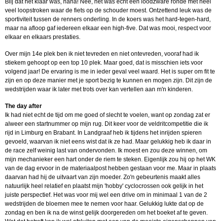
Blij dat het klaar was, haha! Nee, het was echt een loodzware ronde met heel
veel loopstroken waar de fiets op de schouder moest. Ontzettend leuk was de
sportiviteit tussen de renners onderling. In de koers was het hard-tegen-hard,
maar na afloop gaf iedereen elkaar een high-five. Dat was mooi, respect voor
elkaar en elkaars prestaties.
Over mijn 14e plek ben ik niet tevreden en niet ontevreden, vooraf had ik
stiekem gehoopt op een top 10 plek. Maar goed, dat is misschien iets voor
volgend jaar! De ervaring is me in ieder geval veel waard. Het is super om fit te
zijn en op deze manier met je sport bezig te kunnen en mogen zijn. Dit zijn de
wedstrijden waar ik later met trots over kan vertellen aan m'n kinderen.
The day after
Ik had niet echt de tijd om me goed of slecht te voelen, want op zondag zat er
alweer een startnummer op mijn rug. Dit keer voor de veldritcompetitie die ik
rijd in Limburg en Brabant. In Landgraaf heb ik tijdens het inrijden spieren
gevoeld, waarvan ik niet eens wist dat ik ze had. Maar gelukkig heb ik daar in
de race zelf weinig last van ondervonden. Ik moest en zou deze winnen, om
mijn mechanieker een hart onder de riem te steken. Eigenlijk zou hij op het WK
van de dag ervoor in de materiaalpost hebben gestaan voor me. Maar in plaats
daarvan had hij de uitvaart van zijn moeder. Zo'n gebeurtenis maakt alles
natuurlijk heel relatief en plaatst mijn 'hobby' cyclocrossen ook gelijk in het
juiste perspectief. Het was voor mij wel een drive om in minimaal 1 van de 2
wedstrijden de bloemen mee te nemen voor haar. Gelukkig lukte dat op de
zondag en ben ik na de winst gelijk doorgereden om het boeket af te geven.