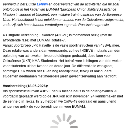
eenheid in het Duitse
Lehnin
en doet verslag van de activiteiten die hij zoal
ontplooide in het kader van EUMAM (European Union Military Assistance
Mission in support of Ukraine), een militaire trainingsmissie van de Europese
Unie. Het hoofddoel is het opleiden en trainen van de Oekraïense krijgsmacht,
zodat zij zich beter kunnen verdedigen tegen de Russische agressie.
43 Brigade Verkenning Eskadron (43BVE) is momenteel bezig (met de
afrondende fase) met EUMAM Rotatie-7.
Vanuit Sportgroep JPK Havelte is de vaste sportinstructeur van 43BVE mee.
Deze rotatie was anders dan voorgaande, zo heeft 43BVE in plaats van één
opleiding van acht weken, twee opleidingen gedraaid, deze keer voor
Oekraïense (UKR) KMA-Studenten. Het betrof twee lichtingen van drie weken
voor studenten uit het tweede en derde jaar. De differentiatie was groot,
sommige UKR waren net 18 en nog redelijk blue, terwijl er ook oudere
studenten deelnamen met meerdere jaren gevechtservaring aan het front.
Voorbereiding (18-05-2026):
Als sportinstructeur van 43BVE ben ik met de neus in de boter gevallen. Al
voordat ik geplaatst werd op de JPK kon ik in november ’24 kennismaken met
de eenheid in Texas. In ’25 hebben we CidW-49 gedraaid en aansluitend
gingen we gelijk de voorbereidingen in voor EUMAM.