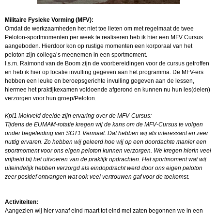
Militaire Fysieke Vorming (MFV):
Omdat de werkzaamheden het niet toe lieten om met regelmaat de twee
Peloton-sportmomenten per week te realiseren heb ik hier een MFV Cursus
aangeboden. Hierdoor kon op rustige momenten een korporaal van het
peloton zijn collega’s meenemen in een sportmoment.
I.s.m. Raimond van de Boom zijn de voorbereidingen voor de cursus getroffen
en heb ik hier op locatie invulling gegeven aan het programma. De MFV-ers
hebben een leuke en beroepsgerichte invulling gegeven aan de lessen,
hiermee het praktijkexamen voldoende afgerond en kunnen nu hun les(delen)
verzorgen voor hun groep/Peloton.
Kpl1 Mokveld deelde zijn ervaring over de MFV-Cursus:
Tijdens de EUMAM-rotatie kregen wij de kans om de MFV-Cursus te volgen
onder begeleiding van SGT1 Vermaat. Dat hebben wij als interessant en zeer
nuttig ervaren. Zo hebben wij geleerd hoe wij op een doordachte manier een
sportmoment voor ons eigen peloton kunnen verzorgen. We kregen hierin veel
vrijheid bij het uitvoeren van de praktijk opdrachten. Het sportmoment wat wij
uiteindelijk hebben verzorgd als eindopdracht werd door ons eigen peloton
zeer positief ontvangen wat ook veel vertrouwen gaf voor de toekomst.
Activiteiten:
Aangezien wij hier vanaf eind maart tot eind mei zaten begonnen we in een