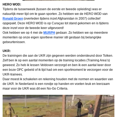
HERO WOD:
Tijdens de tussenweek (tussen de eerste en tweede opleiding) was er
natuurlijk meer tijd om te gaan sporten. Zo hebben we de HERO WOD van
Ronald Groen
(overleden tijdens inzet Afghanistan in 2007) collectief
opgepakt. Deze HERO WOD is op Curaçao tot stand gekomen en is tijdens
deze inzet voor de tweede keer uitgevoerd!
Ook hebben we op 4 mei de
MURPH
gedaan. Zo hebben we op meerdere
momenten op onze eigen sportieve manier stil gestaan bij belangrijke
gebeurtenissen.
UKR:
De trainingen die aan de UKR zijn gegeven werden ondersteund door Tolken.
Zelf ben ik op een aantal momenten op de training locaties (Training Area’s)
geweest. Zo heb ik lessen Veldoven verzorgd en ben ik een aantal keer door
een boze OPC gebeld of ik tijd had om een sportmoment te verzorgen voor de
UKR-trainees.
Daar moest ik schakelen en rekening houden met de normen en waarden van
de UKR. In Nederland is een rondje op handen en voeten leuk en leerzaam
maar voor de UKR was dit een No-Go Criteria.