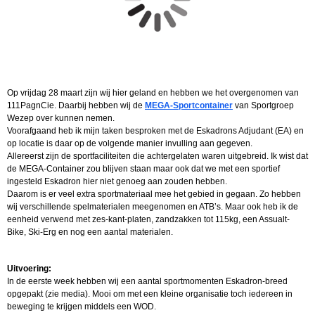
Op vrijdag 28 maart zijn wij hier geland en hebben we het overgenomen van
111PagnCie. Daarbij hebben wij de
MEGA-Sportcontainer
van Sportgroep
Wezep over kunnen nemen.
Voorafgaand heb ik mijn taken besproken met de Eskadrons Adjudant (EA) en
op locatie is daar op de volgende manier invulling aan gegeven.
Allereerst zijn de sportfaciliteiten die achtergelaten waren uitgebreid. Ik wist dat
de MEGA-Container zou blijven staan maar ook dat we met een sportief
ingesteld Eskadron hier niet genoeg aan zouden hebben.
Daarom is er veel extra sportmateriaal mee het gebied in gegaan. Zo hebben
wij verschillende spelmaterialen meegenomen en ATB’s. Maar ook heb ik de
eenheid verwend met zes-kant-platen, zandzakken tot 115kg, een Assualt-
Bike, Ski-Erg en nog een aantal materialen.
Uitvoering:
In de eerste week hebben wij een aantal sportmomenten Eskadron-breed
opgepakt (zie media). Mooi om met een kleine organisatie toch iedereen in
beweging te krijgen middels een WOD.