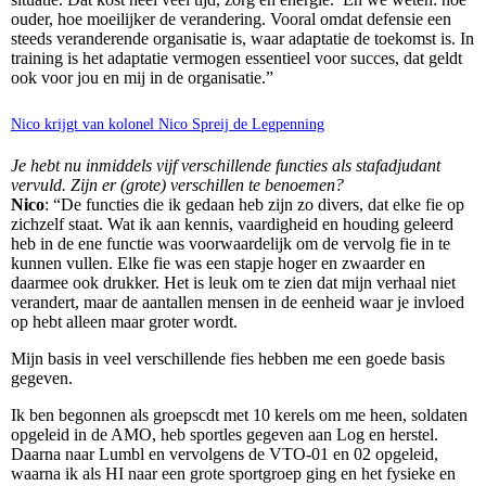
ouder, hoe moeilijker de verandering. Vooral omdat defensie een
steeds veranderende organisatie is, waar adaptatie de toekomst is. In
training is het adaptatie vermogen essentieel voor succes, dat geldt
ook voor jou en mij in de organisatie.”
Nico krijgt van kolonel Nico Spreij de Legpenning
Je hebt nu inmiddels vijf verschillende functies als stafadjudant
vervuld. Zijn er (grote) verschillen te benoemen?
Nico
: “De functies die ik gedaan heb zijn zo divers, dat elke fie op
zichzelf staat. Wat ik aan kennis, vaardigheid en houding geleerd
heb in de ene functie was voorwaardelijk om de vervolg fie in te
kunnen vullen. Elke fie was een stapje hoger en zwaarder en
daarmee ook drukker. Het is leuk om te zien dat mijn verhaal niet
verandert, maar de aantallen mensen in de eenheid waar je invloed
op hebt alleen maar groter wordt.
Mijn basis in veel verschillende fies hebben me een goede basis
gegeven.
Ik ben begonnen als groepscdt met 10 kerels om me heen, soldaten
opgeleid in de AMO, heb sportles gegeven aan Log en herstel.
Daarna naar Lumbl en vervolgens de VTO-01 en 02 opgeleid,
waarna ik als HI naar een grote sportgroep ging en het fysieke en