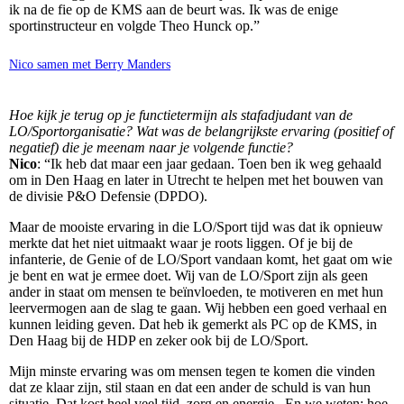
ik na de fie op de KMS aan de beurt was. Ik was de enige
sportinstructeur en volgde Theo Hunck op.”
Nico samen met Berry Manders
Hoe kijk je terug op je functietermijn als stafadjudant van de
LO/Sportorganisatie? Wat was de belangrijkste ervaring (positief of
negatief) die je meenam naar je volgende functie?
Nico
: “Ik heb dat maar een jaar gedaan. Toen ben ik weg gehaald
om in Den Haag en later in Utrecht te helpen met het bouwen van
de divisie P&O Defensie (DPDO).
Maar de mooiste ervaring in die LO/Sport tijd was dat ik opnieuw
merkte dat het niet uitmaakt waar je roots liggen. Of je bij de
infanterie, de Genie of de LO/Sport vandaan komt, het gaat om wie
je bent en wat je ermee doet. Wij van de LO/Sport zijn als geen
ander in staat om mensen te beïnvloeden, te motiveren en met hun
leervermogen aan de slag te gaan. Wij hebben een goed verhaal en
kunnen leiding geven. Dat heb ik gemerkt als PC op de KMS, in
Den Haag bij de HDP en zeker ook bij de LO/Sport.
Mijn minste ervaring was om mensen tegen te komen die vinden
dat ze klaar zijn, stil staan en dat een ander de schuld is van hun
situatie. Dat kost heel veel tijd, zorg en energie. En we weten: hoe