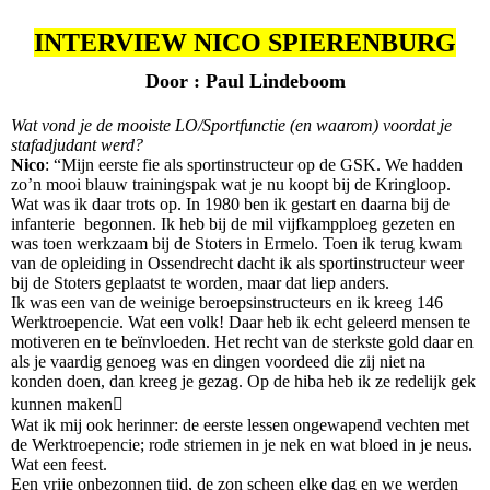
INTERVIEW NICO SPIERENBURG
Door : Paul Lindeboom
Wat vond je de mooiste LO/Sportfunctie (en waarom) voordat je
stafadjudant werd?
Nico
: “Mijn eerste fie als sportinstructeur op de GSK. We hadden
zo’n mooi blauw trainingspak wat je nu koopt bij de Kringloop.
Wat was ik daar trots op. In 1980 ben ik gestart en daarna bij de
infanterie begonnen. Ik heb bij de mil vijfkampploeg gezeten en
was toen werkzaam bij de Stoters in Ermelo. Toen ik terug kwam
van de opleiding in Ossendrecht dacht ik als sportinstructeur weer
bij de Stoters geplaatst te worden, maar dat liep anders.
Ik was een van de weinige beroepsinstructeurs en ik kreeg 146
Werktroepencie. Wat een volk! Daar heb ik echt geleerd mensen te
motiveren en te beïnvloeden. Het recht van de sterkste gold daar en
als je vaardig genoeg was en dingen voordeed die zij niet na
konden doen, dan kreeg je gezag. Op de hiba heb ik ze redelijk gek
kunnen maken
Wat ik mij ook herinner: de eerste lessen ongewapend vechten met
de Werktroepencie; rode striemen in je nek en wat bloed in je neus.
Wat een feest.
Een vrije onbezonnen tijd, de zon scheen elke dag en we werden