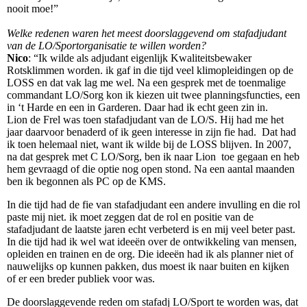
nooit moe!”
Welke redenen waren het meest doorslaggevend om stafadjudant
van de LO/Sportorganisatie te willen worden?
Nico
: “Ik wilde als adjudant eigenlijk Kwaliteitsbewaker
Rotsklimmen worden. ik gaf in die tijd veel klimopleidingen op de
LOSS en dat vak lag me wel. Na een gesprek met de toenmalige
commandant LO/Sorg kon ik kiezen uit twee planningsfuncties, een
in ‘t Harde en een in Garderen. Daar had ik echt geen zin in.
Lion de Frel was toen stafadjudant van de LO/S. Hij had me het
jaar daarvoor benaderd of ik geen interesse in zijn fie had. Dat had
ik toen helemaal niet, want ik wilde bij de LOSS blijven. In 2007,
na dat gesprek met C LO/Sorg, ben ik naar Lion toe gegaan en heb
hem gevraagd of die optie nog open stond. Na een aantal maanden
ben ik begonnen als PC op de KMS.
In die tijd had de fie van stafadjudant een andere invulling en die rol
paste mij niet. ik moet zeggen dat de rol en positie van de
stafadjudant de laatste jaren echt verbeterd is en mij veel beter past.
In die tijd had ik wel wat ideeën over de ontwikkeling van mensen,
opleiden en trainen en de org. Die ideeën had ik als planner niet of
nauwelijks op kunnen pakken, dus moest ik naar buiten en kijken
of er een breder publiek voor was.
De doorslaggevende reden om stafadj LO/Sport te worden was, dat