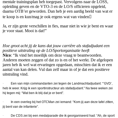
mentale trainingsplan heb toegepast. Vervolgens naar de LOSS,
opleiding geven en de VTO-3 en de LO/S officieren opgeleid,
daarna OTB’er geworden. Dan heb je een aardig beeld van wat er
te koop is en kun/mag je ook ergens wat van vinden
Ja, er zijn grote verschillen in fies, maar niet in wie je bent en waar
je voor staat. Mooi is dat!”
Hoe groot acht jij de kans dat jouw carrière als stafadjudant een
positieve uitstraling op de LO/Sportorganisatie heeft
Nico
: “Ik vind het moeilijk om deze vraag te beantwoorden.
Anderen moeten zeggen of dat zo is en of het werkt. De afgelopen
jaren heb ik wel wat ervaringen opgedaan, misschien dat ik er een
aantal van kan delen. Vul dan zelf maar in of je dat een positieve
uitstraling vind.
·
Een van mijn commandanten zei tegen de Landmachtadjudant: “’GVD’,
heb ik weer. Krijg ik een sportinstructeur als stafadjudant.” Na twee weken zei
hij tegen mij: “Wat ben ik blij dat je er bent”.
·
In een overleg bij het OTCMan zei iemand: “Kom jij aan deze tafel zitten,
jij bent van de infanterie”.
·
De CDS zei bij een
medalparade
die ik georganiseerd had: “Ah, de sport