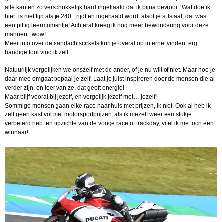
alle kanten zo verschrikkelijk hard ingehaald dat ik bijna bevroor. ‘Wat doe ik
hier’ is niet fijn als je 240+ rijdt en ingehaald wordt alsof je stilstaat, dat was
een pittig leermomentje! Achteraf kreeg ik nog meer bewondering voor deze
mannen.. wow!
Meer info over de aandachtscirkels kun je overal op internet vinden, erg
handige tool vind ik zelf.
Natuurlijk vergelijken we onszelf met de ander, of je nu wilt of niet. Maar hoe je
daar mee omgaat bepaal je zelf. Laat je juist inspireren door de mensen die al
verder zijn, en leer van ze, dat geeft energie!
Maar blijf vooral bij jezelf, en vergelijk jezelf met….jezelf!
Sommige mensen gaan elke race naar huis met prijzen, ik niet. Ook al heb ik
zelf geen kast vol met motorsportprijzen, als ik mezelf weer een stukje
verbeterd heb ten opzichte van de vorige race of trackday, voel ik me toch een
winnaar!