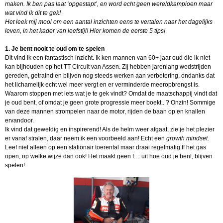
maken. Ik ben pas laat ‘opgestapt’, en word echt geen wereldkampioen maar
wat vind ik dit te gek!
Het leek mij mooi om een aantal inzichten eens te vertalen naar het dagelijks
leven, in het kader van leefstijl! Hier komen de eerste 5 tips!
1. Je bent nooit te oud om te spelen
Dit vind ik een fantastisch inzicht. Ik ken mannen van 60+ jaar oud die ik niet
kan bijhouden op het TT Circuit van Assen. Zij hebben jarenlang wedstrijden
gereden, getraind en blijven nog steeds werken aan verbetering, ondanks dat
het lichamelijk echt wel meer vergt en er verminderde meeropbrengst is.
Waarom stoppen met iets wat je te gek vindt? Omdat de maatschappij vindt dat
je oud bent, of omdat je geen grote progressie meer boekt.. ? Onzin! Sommige
van deze mannen strompelen naar de motor, rijden de baan op en knallen
ervandoor.
Ik vind dat geweldig en inspirerend! Als de helm weer afgaat, zie je het plezier
er vanaf stralen, daar neem ik een voorbeeld aan! Echt een
growth mindset
.
Leef niet alleen op een stationair toerental maar draai regelmatig ff het gas
open, op welke wijze dan ook! Het maakt geen f… uit hoe oud je bent, blijven
spelen!