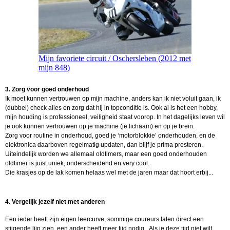
Mijn favoriete circuit / Oschersleben (2012 met
mijn 848)
3. Zorg voor goed onderhoud
Ik moet kunnen vertrouwen op mijn machine, anders kan ik niet voluit gaan, ik
(dubbel) check alles en zorg dat hij in topconditie is. Ook al is het een hobby,
mijn houding is professioneel, veiligheid staat voorop. In het dagelijks leven wil
je ook kunnen vertrouwen op je machine (je lichaam) en op je brein.
Zorg voor routine in onderhoud, goed je ‘motorblokkie’ onderhouden, en de
elektronica daarboven regelmatig updaten, dan blijf je prima presteren.
Uiteindelijk worden we allemaal oldtimers, maar een goed onderhouden
oldtimer is juist uniek, onderscheidend en very cool.
Die krasjes op de lak komen helaas wel met de jaren maar dat hoort erbij...
4. Vergelijk jezelf niet met anderen
Een ieder heeft zijn eigen leercurve, sommige coureurs laten direct een
stijgende lijn zien, een ander heeft meer tijd nodig. Als je deze tijd niet wilt