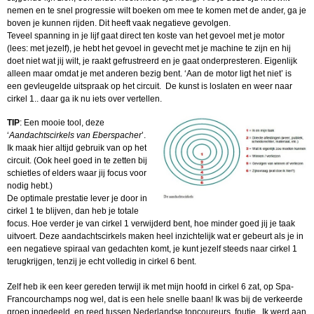
nemen en te snel progressie wilt boeken om mee te komen met de ander, ga je
boven je kunnen rijden. Dit heeft vaak negatieve gevolgen.
Teveel spanning in je lijf gaat direct ten koste van het gevoel met je motor
(lees: met jezelf), je hebt het gevoel in gevecht met je machine te zijn en hij
doet niet wat jij wilt, je raakt gefrustreerd en je gaat onderpresteren. Eigenlijk
alleen maar omdat je met anderen bezig bent. ‘Aan de motor ligt het niet’ is
een gevleugelde uitspraak op het circuit. De kunst is loslaten en weer naar
cirkel 1.. daar ga ik nu iets over vertellen.
TIP
: Een mooie tool, deze
‘
Aandachtscirkels van Eberspacher
’.
Ik maak hier altijd gebruik van op het
circuit. (Ook heel goed in te zetten bij
schietles of elders waar jij focus voor
nodig hebt.)
De optimale prestatie lever je door in
cirkel 1 te blijven, dan heb je totale
focus. Hoe verder je van cirkel 1 verwijderd bent, hoe minder goed jij je taak
uitvoert. Deze aandachtscirkels maken heel inzichtelijk wat er gebeurt als je in
een negatieve spiraal van gedachten komt, je kunt jezelf steeds naar cirkel 1
terugkrijgen, tenzij je echt volledig in cirkel 6 bent.
Zelf heb ik een keer gereden terwijl ik met mijn hoofd in cirkel 6 zat, op Spa-
Francourchamps nog wel, dat is een hele snelle baan! Ik was bij de verkeerde
groep ingedeeld, en reed tussen Nederlandse topcoureurs, foutje.. Ik werd aan