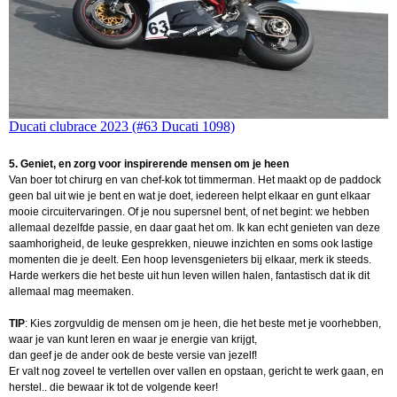
Ducati clubrace 2023 (#63 Ducati 1098)
5. Geniet, en zorg voor inspirerende mensen om je heen
Van boer tot chirurg en van chef-kok tot timmerman. Het maakt op de paddock
geen bal uit wie je bent en wat je doet, iedereen helpt elkaar en gunt elkaar
mooie circuitervaringen. Of je nou supersnel bent, of net begint: we hebben
allemaal dezelfde passie, en daar gaat het om. Ik kan echt genieten van deze
saamhorigheid, de leuke gesprekken, nieuwe inzichten en soms ook lastige
momenten die je deelt. Een hoop levensgenieters bij elkaar, merk ik steeds.
Harde werkers die het beste uit hun leven willen halen, fantastisch dat ik dit
allemaal mag meemaken.
TIP
: Kies zorgvuldig de mensen om je heen, die het beste met je voorhebben,
waar je van kunt leren en waar je energie van krijgt,
dan geef je de ander ook de beste versie van jezelf!
Er valt nog zoveel te vertellen over vallen en opstaan, gericht te werk gaan, en
herstel.. die bewaar ik tot de volgende keer!