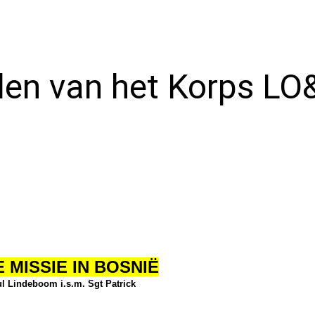
 (2)
Foto Album
2018
r se
2017
den van het Korps LO
2016
lag
en
2015
ter
2014
 (1)
2026
oog
en
sie
 MISSIE IN BOSNIË
hnin
l Lindeboom i.s.m. Sgt Patrick
 Ad
)