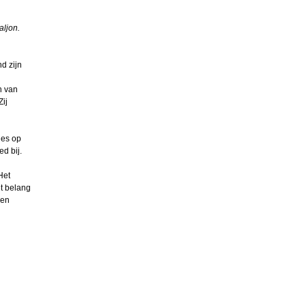
aljon.
d zijn
n van
Zij
ies op
d bij.
Het
t belang
 en