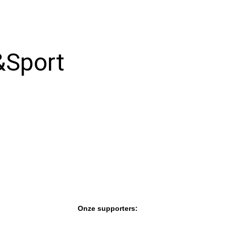
Uitzendingen
1981
Verhalen vd
1982
werkvloer
&Sport
Wedstrijdverslagen
Onze supporters: