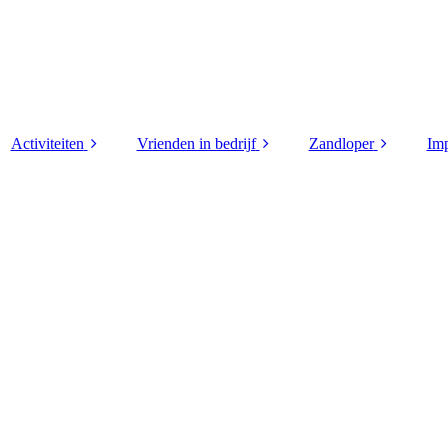
Activiteiten
Vrienden in bedrijf
Zandloper
Imp
 (4)
Golfdag 2026
Supporters
2026
wen
Helm van Limburg
Vrienden in bedrijf
2025
rd
2026
2024
ploma
Helm van Limburg
2026 verslag
2023
 (3)
Korpsdag 2026
2022
Andre
Motortocht 2026
2021
r
Tourspel 2026
2020
den
WK poule 2026
2019