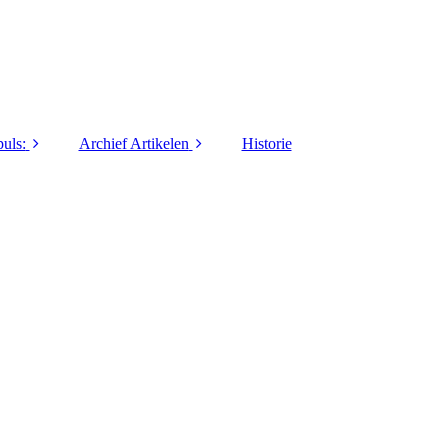
uls:
Archief Artikelen
Historie
1973
40 jaar LO&Sport
1974
5 Vragen / Interviews
1975
Activiteiten
1976
Columns / series
1977
Commanders Coin
1978
Innovatie / Informatie
1979
Lief en Leed
1980