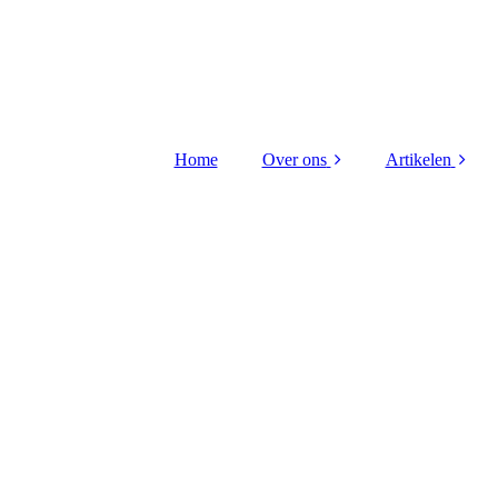
Home
Over ons
Artikelen
Bestuur Stichting
Kritieke taken
Contact
Hiba Litou
gerenovee
Redactieraad
VTO 2026 Di
uitreiking
Vriend worden ?
Kritieke taken
FLO receptie 
Wijnberge
Scheep gou
medaille