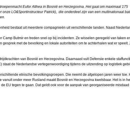
025
e troepenmacht Eufor Althea in Bosnië en Herzegovina. Het gaat om maximaal 175
çao:
onze LO&Sportinstructeur Patrick), die onderdeel zijn van een multinationaal bat
cher
ren.
De eenheid bestaat uit meerdere compagnieën uit verschillende landen. Naast Nederlan
gt JC
js
ier Camp Butmir en treden snel op bij incidenten. Ze wisselen geregeld van taken e
in gesprek met de bevolking en lokale autoriteiten om te achterhalen wat er speelt. 
len
sman
ijdkrachten van Bosnië en Herzegovina. Daarnaast vult Defensie enkele staffunct
staat de Nederlandse vertegenwoordiging tijdens de uitzending op logistiek gebie
apie
verschillende etnische bevolkingsgroepen. Die neemt de afgelopen jaren weer toe. 
e vanuit onder meer Rusland maakt Bosnië en Herzegovina kwetsbaar. Het is in he
n de EU tegen te gaan. Dat geldt ook voor de aanpak van georganiseerde misdaad
Arjan
ink
lle