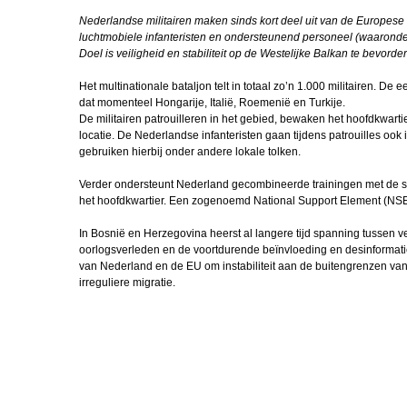
VTO Sgt 2
Nederlandse militairen maken sinds kort deel uit van de Europes
RVS in Cura
luchtmobiele infanteristen en ondersteunend personeel (waaronder 
Carribean Poa
Doel is veiligheid en stabiliteit op de Westelijke Balkan te bevorde
Het multinationale bataljon telt in totaal zo’n 1.000 militairen. 
Michel ontvan
dat momenteel Hongarije, Italië, Roemenië en Turkije.
Maassenpri
De militairen patrouilleren in het gebied, bewaken het hoofdkwart
locatie. De Nederlandse infanteristen gaan tijdens patrouilles ook 
Miguel in Po
gebruiken hierbij onder andere lokale tolken.
Athena Land
Verder ondersteunt Nederland gecombineerde trainingen met de str
IJsland
het hoofdkwartier. Een zogenoemd National Support Element (NSE) 
Hot cold ther
In Bosnië en Herzegovina heerst al langere tijd spanning tussen 
oorlogsverleden en de voortdurende beïnvloeding en desinformati
Top 2025
van Nederland en de EU om instabiliteit aan de buitengrenzen va
irreguliere migratie.
Kerstcolumn 
Kreeft
Ruud Lenfer
gouden medai