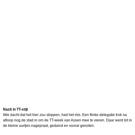
Nazit in TT-stijl
Wie dacht dat het hier zou stoppen, had het mis. Een flinke delegatie trok na
afloop nog de stad in om de TT-week van Assen mee te vieren. Daar werd tot in
de kleine uurtjes nagepraat, gedanst en vooral genoten.