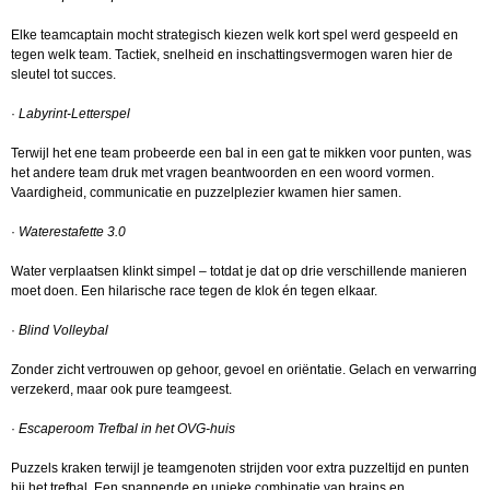
Elke teamcaptain mocht strategisch kiezen welk kort spel werd gespeeld en
tegen welk team. Tactiek, snelheid en inschattingsvermogen waren hier de
sleutel tot succes.
·
Labyrint-Letterspel
Terwijl het ene team probeerde een bal in een gat te mikken voor punten, was
het andere team druk met vragen beantwoorden en een woord vormen.
Vaardigheid, communicatie en puzzelplezier kwamen hier samen.
·
Waterestafette 3.0
Water verplaatsen klinkt simpel – totdat je dat op drie verschillende manieren
moet doen. Een hilarische race tegen de klok én tegen elkaar.
·
Blind Volleybal
Zonder zicht vertrouwen op gehoor, gevoel en oriëntatie. Gelach en verwarring
verzekerd, maar ook pure teamgeest.
·
Escaperoom Trefbal in het OVG-huis
Puzzels kraken terwijl je teamgenoten strijden voor extra puzzeltijd en punten
bij het trefbal. Een spannende en unieke combinatie van brains en