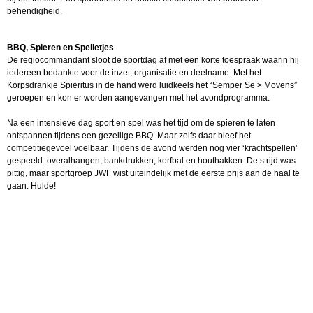
behendigheid.
BBQ, Spieren en Spelletjes
De regiocommandant sloot de sportdag af met een korte toespraak waarin hij
iedereen bedankte voor de inzet, organisatie en deelname. Met het
Korpsdrankje Spieritus in de hand werd luidkeels het “Semper Se > Movens”
geroepen en kon er worden aangevangen met het avondprogramma.
Na een intensieve dag sport en spel was het tijd om de spieren te laten
ontspannen tijdens een gezellige BBQ. Maar zelfs daar bleef het
competitiegevoel voelbaar. Tijdens de avond werden nog vier ‘krachtspellen’
gespeeld: overalhangen, bankdrukken, korfbal en houthakken. De strijd was
pittig, maar sportgroep JWF wist uiteindelijk met de eerste prijs aan de haal te
gaan. Hulde!