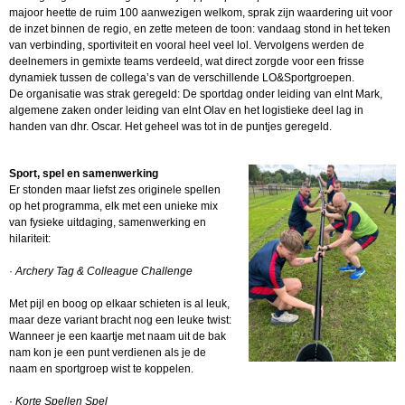
majoor heette de ruim 100 aanwezigen welkom, sprak zijn waardering uit voor
de inzet binnen de regio, en zette meteen de toon: vandaag stond in het teken
van verbinding, sportiviteit en vooral heel veel lol. Vervolgens werden de
deelnemers in gemixte teams verdeeld, wat direct zorgde voor een frisse
dynamiek tussen de collega’s van de verschillende LO&Sportgroepen.
De organisatie was strak geregeld: De sportdag onder leiding van elnt Mark,
algemene zaken onder leiding van elnt Olav en het logistieke deel lag in
handen van dhr. Oscar. Het geheel was tot in de puntjes geregeld.
Sport, spel en samenwerking
Er stonden maar liefst zes originele spellen
op het programma, elk met een unieke mix
van fysieke uitdaging, samenwerking en
hilariteit:
·
Archery Tag & Colleague Challenge
Met pijl en boog op elkaar schieten is al leuk,
maar deze variant bracht nog een leuke twist:
Wanneer je een kaartje met naam uit de bak
nam kon je een punt verdienen als je de
naam en sportgroep wist te koppelen.
·
Korte Spellen Spel