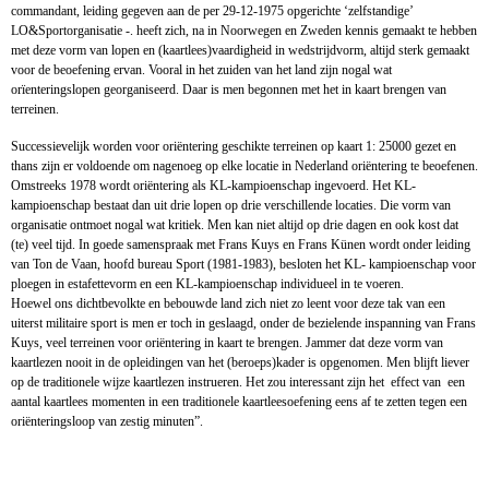
commandant, leiding gegeven aan de per 29-12-1975 opgerichte ‘zelfstandige’
LO&Sportorganisatie -. heeft zich, na in Noorwegen en Zweden kennis gemaakt te hebben
met deze vorm van lopen en (kaartlees)vaardigheid in wedstrijdvorm, altijd sterk gemaakt
voor de beoefening ervan. Vooral in het zuiden van het land zijn nogal wat
orïenteringslopen georganiseerd. Daar is men begonnen met het in kaart brengen van
terreinen.
Successievelijk worden voor oriëntering geschikte terreinen op kaart 1: 25000 gezet en
thans zijn er voldoende om nagenoeg op elke locatie in Nederland oriëntering te beoefenen.
Omstreeks 1978 wordt oriëntering als KL-kampioenschap ingevoerd. Het KL-
kampioenschap bestaat dan uit drie lopen op drie verschillende locaties. Die vorm van
organisatie ontmoet nogal wat kritiek. Men kan niet altijd op drie dagen en ook kost dat
(te) veel tijd. In goede samenspraak met Frans Kuys en Frans Künen wordt onder leiding
van Ton de Vaan, hoofd bureau Sport (1981-1983), besloten het KL- kampioenschap voor
ploegen in estafettevorm en een KL-kampioenschap individueel in te voeren.
Hoewel ons dichtbevolkte en bebouwde land zich niet zo leent voor deze tak van een
uiterst militaire sport is men er toch in geslaagd, onder de bezielende inspanning van Frans
Kuys, veel terreinen voor oriëntering in kaart te brengen. Jammer dat deze vorm van
kaartlezen nooit in de opleidingen van het (beroeps)kader is opgenomen. Men blijft liever
op de traditionele wijze kaartlezen instrueren. Het zou interessant zijn het effect van een
aantal kaartlees momenten in een traditionele kaartleesoefening eens af te zetten tegen een
oriënteringsloop van zestig minuten”.
Frans Kunen 10km Rotterdam