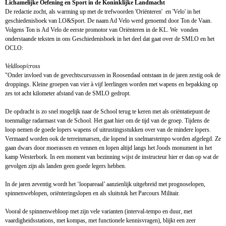
Lichamelijke Oefening en Sport in de Koninklijke Landmacht
De redactie zocht, als warming up met de trefwoorden 'Oriënteren' en 'Velo' in het
geschiedenisboek van LO&Sport. De naam Ad Velo werd genoemd door Ton de Vaan.
Volgens Ton is Ad Velo de eerste promotor van Oriënteren in de KL. We vonden
onderstaande teksten in ons Geschiedenisboek in het deel dat gaat over de SMLO en het
OCLO:
Veldloop/cross
"Onder invloed van de gevechtscursussen in Roosendaal ontstaan in de jaren zestig ook de
droppings. Kleine groepen van vier à vijf leerlingen worden met wapens en bepakking op
zes tot acht kilometer afstand van de SMLO gedropt.
De opdracht is zo snel mogelijk naar de School terug te keren met als oriëntatiepunt de
toenmalige radarmast van de School. Het gaat hier om de tijd van de groep. Tijdens de
loop nemen de goede lopers wapens of uitrustingsstukken over van de mindere lopers.
Vermaard worden ook de terreinmarsen, die lopend in snelmarstempo worden afgelegd. Ze
gaan dwars door moerassen en vennen en lopen altijd langs het Joods monument in het
kamp Westerbork. In een moment van bezinning wijst de instructeur hier er dan op wat de
gevolgen zijn als landen geen goede legers hebben.
In de jaren zeventig wordt het ‘loopareaal’ aanzienlijk uitgebreid met prognoselopen,
spinnenweblopen, oriënteringslopen en als sluitstuk het Parcours Militair.
Vooral de spinnenwebloop met zijn vele varianten (interval-tempo en duur, met
vaardigheidsstations, met kompas, met functionele kennisvragen), blijkt een zeer