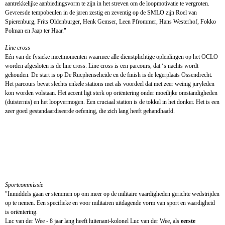
aantrekkelijke aanbiedingsvorm te zijn in het streven om de loopmotivatie te vergroten.
Gevreesde tempobeulen in de jaren zestig en zeventig op de SMLO zijn Roel van
Spierenburg, Frits Oldenburger, Henk Gemser, Leen Pfrommer, Hans Westerhof, Fokko
Polman en Jaap ter Haar."
Line cross
Eén van de fysieke meetmomenten waarmee alle dienstplichtige opleidingen op het OCLO
worden afgesloten is de line cross. Line cross is een parcours, dat ‘s nachts wordt
gehouden. De start is op De Rucphenseheide en de finish is de legerplaats Ossendrecht.
Het parcours bevat slechts enkele stations met als voordeel dat met zeer weinig juryleden
kon worden volstaan. Het accent ligt sterk op oriëntering onder moeilijke omstandigheden
(duisternis) en het loopvermogen. Een cruciaal station is de tokkel in het donker. Het is een
zeer goed gestandaardiseerde oefening, die zich lang heeft gehandhaafd.
Luc van der Wee CDT
Luc van der Wee CISM
Luc van der Wee
Sportcommissie
"Inmiddels gaan er stemmen op om meer op de militaire vaardigheden gerichte wedstrijden
op te nemen. Een specifieke en voor militairen uitdagende vorm van sport en vaardigheid
is oriëntering.
Luc van der Wee - 8 jaar lang heeft luitenant-kolonel Luc van der Wee, als
eerste