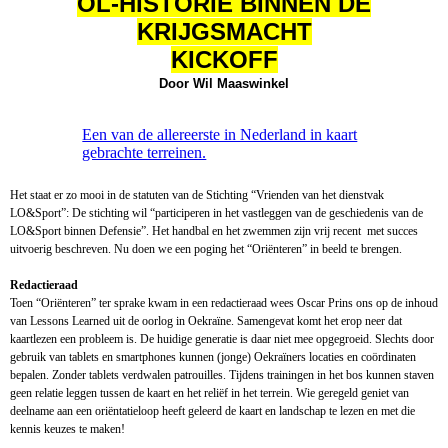
OL-HISTORIE BINNEN DE
KRIJGSMACHT
KICKOFF
Door Wil Maaswinkel
Een van de allereerste in Nederland in kaart
gebrachte terreinen.
Het staat er zo mooi in de statuten van de Stichting “Vrienden van het dienstvak
LO&Sport”: De stichting wil “participeren in het vastleggen van de geschiedenis van de
LO&Sport binnen Defensie”. Het handbal en het zwemmen zijn vrij recent met succes
uitvoerig beschreven. Nu doen we een poging het “Oriënteren” in beeld te brengen.
Redactieraad
Toen “Oriënteren” ter sprake kwam in een redactieraad wees Oscar Prins ons op de inhoud
van Lessons Learned uit de oorlog in Oekraïne. Samengevat komt het erop neer dat
kaartlezen een probleem is. De huidige generatie is daar niet mee opgegroeid. Slechts door
gebruik van tablets en smartphones kunnen (jonge) Oekraïners locaties en coördinaten
bepalen. Zonder tablets verdwalen patrouilles. Tijdens trainingen in het bos kunnen staven
geen relatie leggen tussen de kaart en het reliëf in het terrein. Wie geregeld geniet van
deelname aan een oriëntatieloop heeft geleerd de kaart en landschap te lezen en met die
kennis keuzes te maken!